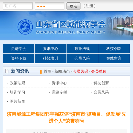
走进学会
资讯中心
政策法规
科技创新
资料下载
科普培训
会员风采
在线留言
新闻资讯
||
首页
-
新闻动态
-
会员风采
-
会员单位
·
政策法规
·
资讯中心
·
科技创新
·
培训学习
·
党建专栏
·
会员风采
·
图片新闻
济南能源工程集团郭宇强获评“济南市‘抓项目、促发展’先
进个人”荣誉称号