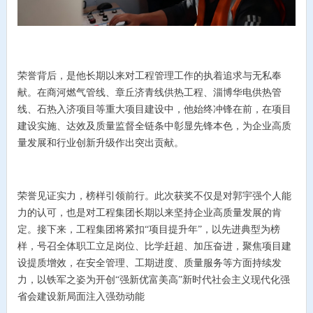
荣誉背后，是他长期以来对工程管理工作的执着追求与无私奉
献。在商河燃气管线、章丘济青线供热工程、淄博华电供热管
线、石热入济项目等重大项目建设中，他始终冲锋在前，在项目
建设实施、达效及质量监督全链条中彰显先锋本色，为企业高质
量发展和行业创新升级作出突出贡献。
荣誉见证实力，榜样引领前行。此次获奖不仅是对郭宇强个人能
力的认可，也是对工程集团长期以来坚持企业高质量发展的肯
定。接下来，工程集团将紧扣“项目提升年”，以先进典型为榜
样，号召全体职工立足岗位、比学赶超、加压奋进，聚焦项目建
设提质增效，在安全管理、工期进度、质量服务等方面持续发
力，以铁军之姿为开创“强新优富美高”新时代社会主义现代化强
省会建设新局面注入强劲动能