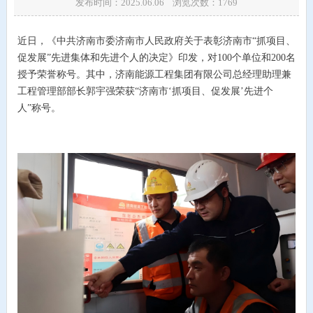
发布时间：2025.06.06 浏览次数：
1769
近日，《中共济南市委济南市人民政府关于表彰济南市“抓项目、
促发展”先进集体和先进个人的决定》印发，对100个单位和200名
授予荣誉称号。其中，济南能源工程集团有限公司总经理助理兼
工程管理部部长郭宇强荣获“济南市‘抓项目、促发展’先进个
人”称号。