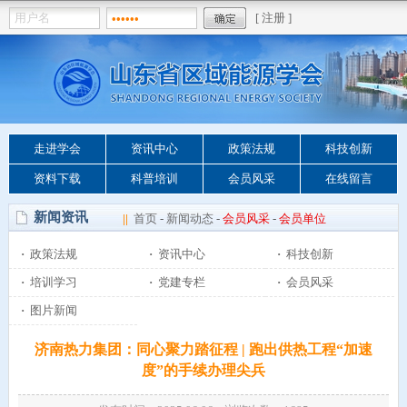
走进学会
资讯中心
政策法规
科技创新
资料下载
科普培训
会员风采
在线留言
新闻资讯
||
首页
-
新闻动态
-
会员风采
-
会员单位
·
政策法规
·
资讯中心
·
科技创新
·
培训学习
·
党建专栏
·
会员风采
·
图片新闻
济南热力集团：同心聚力踏征程 | 跑出供热工程“加速
度”的手续办理尖兵