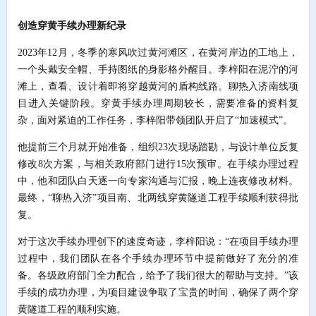
创造穿黄手续办理新纪录
2023年12月，冬季的寒风吹过黄河滩区，在黄河岸边的工地上，
一个头戴安全帽、手持图纸的身影格外醒目。李梓阳在泥泞的河
滩上，查看、设计着即将穿越黄河的盾构线路。聊热入济南线项
目进入关键阶段。穿黄手续办理周期较长，需要准备的资料复
杂，面对紧迫的工作任务，李梓阳带领团队开启了“加速模式”。
他提前三个月就开始准备，组织23次现场踏勘，与设计单位反复
修改8次方案，与相关政府部门进行15次预审。在手续办理过程
中，他和团队白天逐一向专家沟通与汇报，晚上连夜修改材料。
最终，“聊热入济”项目南、北两线穿黄隧道工程手续顺利获得批
复。
对于这次手续办理创下的速度奇迹，李梓阳说：“在项目手续办理
过程中，我们团队在各个手续办理环节中提前
做
好了充分的准
备。各级政府部门全力配合，给予了我们很大的帮助与支持。”该
手续的成功办理，为项目建设争取了宝贵的时间，确保了两个穿
黄隧道工程的顺利实施。