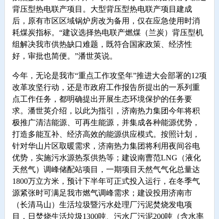
背压型热电联产项目。大型背压型热电联产项目建成
后，原有市区区域锅炉房改为备用，仅在应急使用时消
耗煤炭指标。“建议选择热电联产燃煤（兰炭）背压型机
组解决我市供热缺口难题，既符合国家政策、经济性
好，审批也简便。”潘世英说。
今年，无论是我市“重点工作攻坚年”推进大会部署的12项
改革攻坚行动，还是市政府工作报告所提出的一系列重
点工作任务，都明确提出开展生态环境保护的任务要
求。潘世英介绍，以此为指引，济南热力集团今年将积
极推广清洁能源、可再生能源，并集成各种能源优势，
打造多能互补、经济高效的能源供应模式。按照计划，
针对华山片区取暖需求，济南热力集团将利用夜间谷电
优势，实施污水源热泵供热等；建设南曹范LNG（液化
天然气）调峰储配站项目，一期项目天然气气化总量达
1800万立方米，预计下半年可正式投入运行，在冬季气
源紧张时可满足我市燃气调峰需求；建设投用济南市
（长清马山）生活垃圾暨污水处理厂污泥焚烧发电项
目，日焚烧生活垃圾1300吨、污水厂污泥200吨（含水率