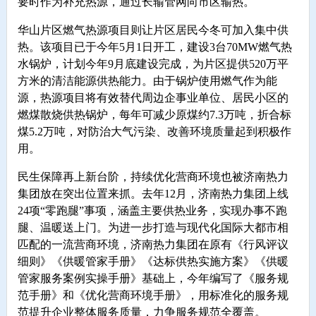
要时作为补充热源，通过长输管网向市区输热。
华山片区燃气热源项目则让片区居民今冬可加入集中供
热。该项目已于今年5月1日开工，建设3台70MW燃气热
水锅炉，计划今年9月底建设完成，为片区提供520万平
方米的清洁能源供热能力。由于锅炉使用燃气作为能
源，热源项目将有效替代周边企事业单位、居民小区的
燃煤散烧供热锅炉，每年可减少原煤约7.3万吨，折合标
煤5.2万吨，对防治大气污染、改善环境质量起到积极作
用。
民生保障再上新台阶，持续优化营商环境也被济南热力
集团放在突出位置来抓。去年12月，济南热力集团上线
24项“零跑腿”事项，涵盖主要供热业务，实现办事不跑
腿、温暖送上门。为进一步打造与现代化国际大都市相
匹配的一流营商环境，济南热力集团在原有《行风评议
细则》《供暖管家手册》《达标供热实施方案》《供暖
管家服务案例实操手册》基础上，今年编写了《服务规
范手册》和《优化营商环境手册》，用标准化的服务规
范提升企业整体服务质量，力争服务规范全覆盖。