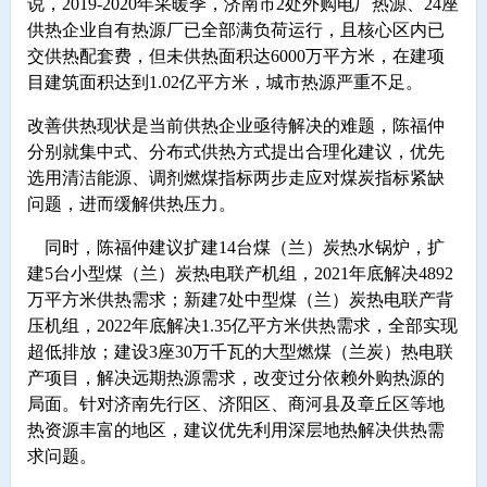
说，2019-2020年采暖季，济南市2处外购电厂热源、24座
供热企业自有热源厂已全部满负荷运行，且核心区内已
交供热配套费，但未供热面积达6000万平方米，在建项
目建筑面积达到1.02亿平方米，城市热源严重不足。
改善供热现状是当前供热企业亟待解决的难题，陈福仲
分别就集中式、分布式供热方式提出合理化建议，优先
选用清洁能源、调剂燃煤指标两步走应对煤炭指标紧缺
问题，进而缓解供热压力。
同时，陈福仲建议扩建14台煤（兰）炭热水锅炉，扩
建5台小型煤（兰）炭热电联产机组，2021年底解决4892
万平方米供热需求；新建7处中型煤（兰）炭热电联产背
压机组，2022年底解决1.35亿平方米供热需求，全部实现
超低排放；建设3座30万千瓦的大型燃煤（兰炭）热电联
产项目，解决远期热源需求，改变过分依赖外购热源的
局面。针对济南先行区、济阳区、商河县及章丘区等地
热资源丰富的地区，建议优先利用深层地热解决供热需
求问题。