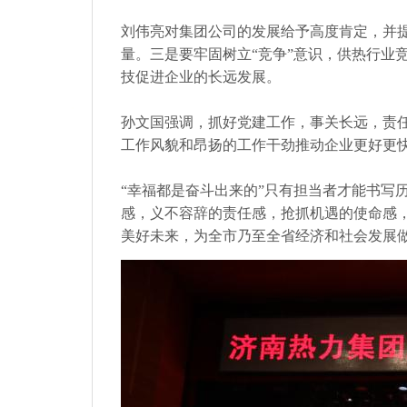
刘伟亮对集团公司的发展给予高度肯定，并提
量。三是要牢固树立“竞争”意识，供热行业
技促进企业的长远发展。
孙文国强调，抓好党建工作，事关长远，责
工作风貌和昂扬的工作干劲推动企业更好更快
“幸福都是奋斗出来的”只有担当者才能书写
感，义不容辞的责任感，抢抓机遇的使命感
美好未来，为全市乃至全省经济和社会发展