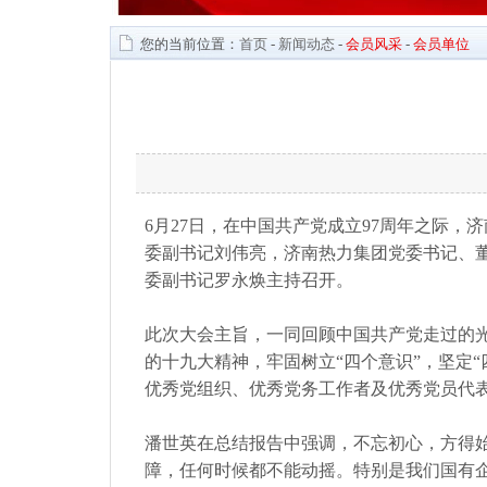
您的当前位置：
首页
-
新闻动态
-
会员风采
-
会员单位
6月27日，在中国共产党成立97周年之际
委副书记刘伟亮，济南热力集团党委书记、董
委副书记罗永焕主持召开。
此次大会主旨，一同回顾中国共产党走过的光
的十九大精神，牢固树立“四个意识”，坚定
优秀党组织、优秀党务工作者及优秀党员代表
潘世英在总结报告中强调，不忘初心，方得始
障，任何时候都不能动摇。特别是我们国有