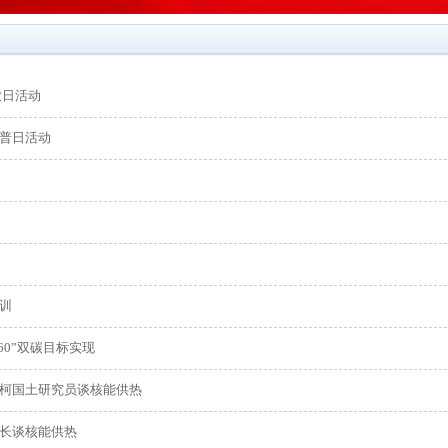
放日活动
普日活动
训
60”双碳目标实现
柯国土研究员谈核能供热
长谈核能供热