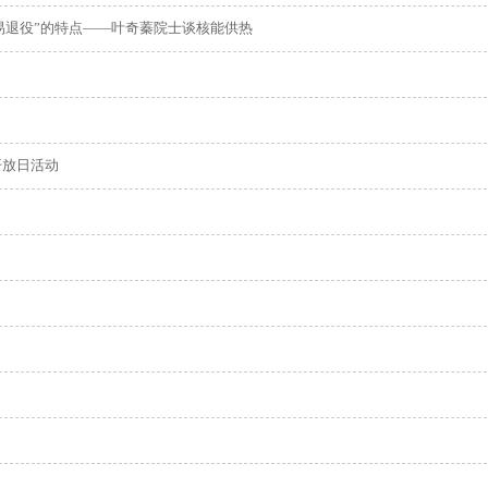
易退役”的特点——叶奇蓁院士谈核能供热
开放日活动