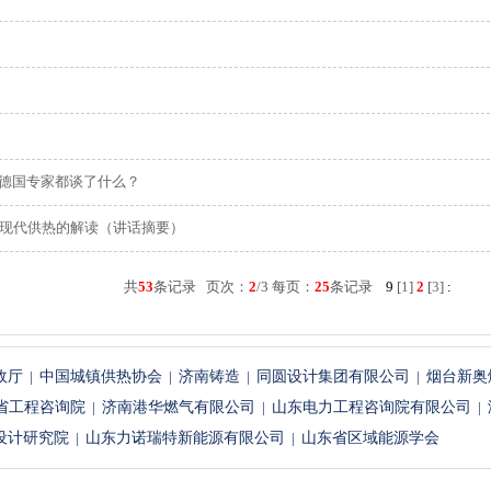
，德国专家都谈了什么？
现代供热的解读（讲话摘要）
共
53
条记录 页次：
2
/3 每页：
25
条记录
9
[
1
]
2
[
3
]
:
政厅
|
中国城镇供热协会
|
济南铸造
|
同圆设计集团有限公司
|
烟台新奥
省工程咨询院
|
济南港华燃气有限公司
|
山东电力工程咨询院有限公司
|
设计研究院
|
山东力诺瑞特新能源有限公司
|
山东省区域能源学会