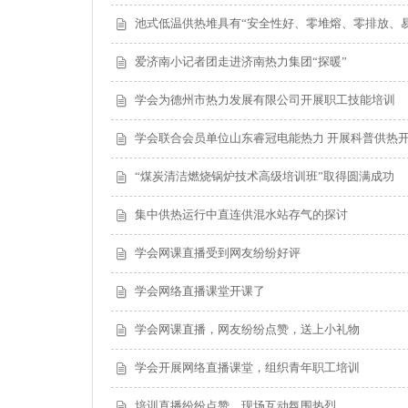
池式低温供热堆具有“安全性好、零堆熔、零排放、
爱济南小记者团走进济南热力集团“探暖”
学会为德州市热力发展有限公司开展职工技能培训
学会联合会员单位山东睿冠电能热力 开展科普供热
“煤炭清洁燃烧锅炉技术高级培训班”取得圆满成功
集中供热运行中直连供混水站存气的探讨
学会网课直播受到网友纷纷好评
学会网络直播课堂开课了
学会网课直播，网友纷纷点赞，送上小礼物
学会开展网络直播课堂，组织青年职工培训
培训直播纷纷点赞、现场互动氛围热烈